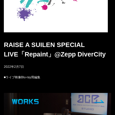
RAISE A SUILEN SPECIAL
LIVE「Repaint」@Zepp DiverCity
2022年2月7日
■ライブ映像Blu-ray用編集