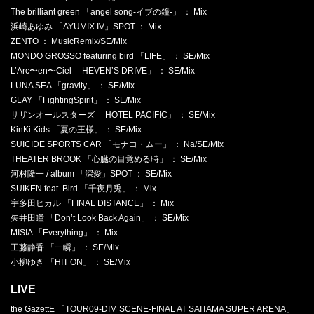
The brilliant green 「angel song-イブの鐘-」 ： Mix
浜崎あゆみ 「AYUMIX IV」SPOT ： Mix
ZENTO ： MusicRemix/SE/Mix
MONDO GROSSO featuring bird 「LIFE」 ： SE/Mix
L’Arc〜en〜Ciel 「HEVEN’S DRIVE」 ： SE/Mix
LUNA SEA 「gravity」 ： SE/Mix
GLAY 「FightingSpirit」 ： SE/Mix
サザンオールスターズ 「HOTEL PACIFIC」 ： SE/Mix
KinKi Kids 「夏の王様」 ： SE/Mix
SUICIDE SPORTS CAR 「モナコ・ムー」 ： Na/SE/Mix
THEATER BROOK 「心臓の目覚める時」 ： SE/Mix
河村隆一 / album 「深愛」SPOT ： SE/Mix
SUIKEN feat. Bird 「千夜月兎」 ： Mix
宇多田ヒカル 「FINAL DISTANCE」 ： Mix
矢井田瞳 「Don’t Look Back Again」 ： SE/Mix
MISIA 「Everything」 ： Mix
工藤静香 「一瞬」 ： SE/Mix
小柳ゆき 「HIT ON」 ： SE/Mix
LIVE
the GazettE 「TOUR09-DIM SCENE-FINAL AT SAITAMA SUPER ARENA」