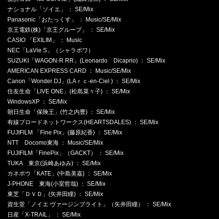
ナショナル「ソイエ」 ： SE/Mix
Panasonic「おたっくす」 ： Music/SE/Mix
京王電鉄(株)「京王グループ」 ： SE/Mix
CASIO 「EXILIM」 ： Music
NEC「LaVie S」（シャラボワ）
SUZUKI「WAGON-R RR」(Leonardo Dicaprio) ： SE/Mix
AMERICAN EXPRESS CARD ： Music/SE/Mix
Canon「Wonder DJ」(LAｒｃ-en-Ciel ) ： SE/Mix
住友生命「LIVE ONE」(松島菜々子) ： SE/Mix
WindowsXP ： SE/Mix
朝日生命「保険王」(竹之内豊) ： SE/Mix
有線ブロードネットワークス(HEARTSDALES) ： SE/Mix
FUJIFILM 「Fine Pix」(藤原紀香) ： SE/Mix
NTT Docomo東海 ： Music/SE/Mix
FUJIFILM「FinePix」（GACKT） ： SE/Mix
TUKA 東京(浜崎あゆみ) ： SE/Mix
カネボウ「KATE」(中島美嘉) ： SE/Mix
J-PHONE 東海(小室哲哉) ： SE/Mix
東芝「ＤＶＤ」(矢井田瞳) ： SE/Mix
資生堂「ノイエ ヴァージンブライト」（矢井田瞳） ： SE/Mix
日産「X-TRAIL」 ： SE/Mix