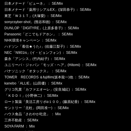
日本メナード「ビューネ」 ： SE/Mix
日本メナード「薬用リシアルEX」(深田恭子) ： SE/Mix
東芝「Ｗ３１Ｔ」(大塚愛) ： SE/Mix
sonycsyber-shot」(熊谷和徳) ： SE/Mix
DUNLOP「DIGITYRE」(上原多香子) ： SE/Mix
Panasonic「どこでもドアホン」 ： SE/Mix
NHK環境キャンペーン ： SE/Mix
ハドソン「着信★うた♪」(佐藤江梨子) ： SE/Mix
NEC「N901is」(イ・ビョンフォン) ： SE/Mix
森永「アンシス」(竹内結子) ： SE/Mix
ユニリーバ・ジャパン「モッズ・ヘア」(Hitomi) ： SE/Mix
パナソニック「オタックス」 ： SE/Mix
TOWER RECORDS ＆fujifilm(坂本龍一)他 ： SE/Mix
kanebo「ALLIE」(山田優) ： SE/Mix
グリコ乳業「カファエオーレ」(安良城紅) ： SE/Mix
「ＫＤＤＩ」(小野伸二) ： SE/Mix
ロート製薬「美活工房リポα１００」(藤原紀香) ： SE/Mix
サントリー「北杜」(岡田准一) ： SE/Mix
ハウス食品「さわやか吐息」 ： Mix
三井不動産 ： SE/Mix
SOYA FARM ： Mix