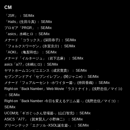
CM
「JSR」 ： SE/Mix
「Halls」(生田斗真) ： SE/Mix
プロギア「PRGR」 ： SE/Mix
「asics」水嶋ヒロ ： SE/Mix
メナード 「コラックス」(深田恭子) ： SE/Mix
「フォルクスワーゲン」(氷室京介) ： SE/Mix
「AOKI」（亀梨和也） ： SE/Mix
メナード「イルネージュ」（岩下志麻） ： SE/Mix
asics「a77」(水嶋ヒロ) ： SE/Mix
ヤマトホームコンビニエンス（成宮寛貴） ： SE/Mix
セブンアンドアイ「セブンイレブン」(関ジャニ∞) ： SE/Mix
メナード「フェアルーセント -ホワイター篇-」(持田香織) ： SE/Mix
Right-on「Back Namber」Web Movie「ラストナイト」(浅野忠信／マイコ)
： SE/Mix
Right-on「Back Namber -今日を変えるデニム篇 -」(浅野忠信／マイコ) ：
SE/Mix
UCOM光「ギガぐっさん登場篇-」(山口智充) ： SE/Mix
ASICS「A77」（賀来賢人／小野伸二） ： SE/Mix
グリーンテック「エクソル -XSOL誕生篇-」 ： SE/Mix