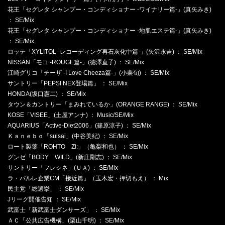
花王「セグレタ シャンプー・コンディショナー -ワイナリー篇-」(真矢みき)
： SE/Mix
花王「セグレタ シャンプー・コンディショナー -地肌エステ篇-」(真矢みき)
： SE/Mix
ロッテ「XYLITOL -レコーディング再石灰化中篇-」(矢沢永吉) ： SE/Mix
NISSAN「モコ -ROUGE篇-」(徳澤直子) ： SE/Mix
江崎グリコ「チーザ -I Love Cheeza篇-」(小栗旬) ： SE/Mix
サントリー「PEPSI NEX登場篇」 ： SE/Mix
HONDA(坂口憲二) ： SE/Mix
タウン＆カントリー「まみれているか」(ORANGE RANGE) ： SE/Mix
KOSE「VISEE」(土屋アンナ) ： Music/SE/Mix
AQUARIUS「Active-Diet2006」(篠原涼子) ： SE/Mix
Ｋａｎｅｂｏ「suisai」(中谷美紀) ： SE/Mix
ロート製薬「ROHTO Zi:」（亀梨和也） ： SE/Mix
グンゼ「BODY WILD」(新庄剛志) ： SE/Mix
サントリー「フレシネ」(ＵＡ) ： SE/Mix
ラ・パルレ企業CM「接近篇」（玉木宏・押切もえ） ： Mix
民主党「総選挙」 ： SE/Mix
Jリーグ開催告知 ： SE/Mix
武富士「新武富士ダンサーズ」 ： SE/Mix
ＡＣ「公共広告機構」(栗山千明) ： SE/Mix