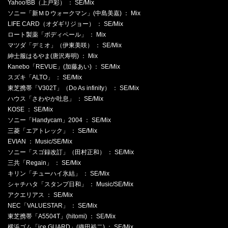
Yahoo!BB（上戸彩） ： SE/Mix
ソニー「新ＭＤウォークマン」(中島美嘉) ： Mix
LIFE CARD（オダギリジョー） ： SE/Mix
ロート製薬「ボディペール」 ： Mix
マツダ「デミオ」（伊東美咲） ： SE/Mix
紳士服はるやま(唐沢寿明) ： Mix
Kanebo「REVUE」(加藤あい) ： SE/Mix
スズキ「ALTO」 ： SE/Mix
東芝携帯「V302T」（Do As infinity） ： SE/Mix
ハウス「さわやか吐息」 ： SE/Mix
KOSE ： SE/Mix
ソニー「Handycam」2004 ： SE/Mix
三菱「エアトレック」 ： SE/Mix
EVIAN ： Music/SE/Mix
ソニー「スゴ録改訂」（田村正和） ： SE/Mix
三共「Regain」 ： SE/Mix
キリン「チューハイ氷結」 ： SE/Mix
シャチハタ「スタンプ日和」 ： Music/SE/Mix
アクエリアス ： SE/Mix
NEC「VALUESTAR」 ： SE/Mix
東芝携帯「A5504T」(hitomi) ： SE/Mix
横浜ゴム「ice GUARD」(織田裕二) ： SE/Mix