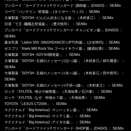
ブシロード「カードファイト!! ヴァンガード -講師篇-」(DAIGO) ： SE/Mix
コーワ「バンテリン -登場篇-」(タイガー・ウッズ) ： SE/Mix
大塚製薬「SOYSH -だんだん好きになる篇-」（木村多江） ： SE/Mix
日清「ラ王 -麺國志登場篇-」（豊川悦司） ： SE/Mix
ブシロード「カードファイト!! ヴァンガード -チャンピオン篇-」(DAIGO) ：
SE/Mix
森永乳業「Lipton 500 -SING!!!DANCE! LIPTON篇-」(少女時代) ： SE/Mix
ゼスプリ「Kiwis Will Rock You ゴールドキウイ篇-」(藤原紀香) ： SE/Mix
大塚製薬「SOYSH -SOYSH開発篇-」 ： SE/Mix
大塚製薬「SOYSH -主婦のメッセージ(父へ)篇-」（木村多江／綿引勝彦） ：
SE/Mix
大塚製薬「SOYSH -主婦のメッセージ(夫へ)篇-」（木村多江／田中哲司） ：
SE/Mix
大塚製薬「SOYSH -主婦のメッセージ(子供へ)篇-」（木村多江） ： SE/Mix
ロッテ「XYLITOL -強さの秘密篇-」（天海祐希／石川遼） ： SE/Mix
ロッテ「XYLITOL -なぜ、特保か？篇-」（天海祐希） ： SE/Mix
TOYOTA「LEXUS CT200h」 ： SE/Mix
マクドナルド「Big America2 -マンハッタン篇-」 ： SE/Mix
マクドナルド「Big America2 -マイアミ篇-」 ： SE/Mix
マクドナルド「Big America2 -アイダホ篇-」 ： SE/Mix
ブシロード「カードファイト!! ヴァンガード -SHOP篇-」(DAIGO) ： SE/Mix