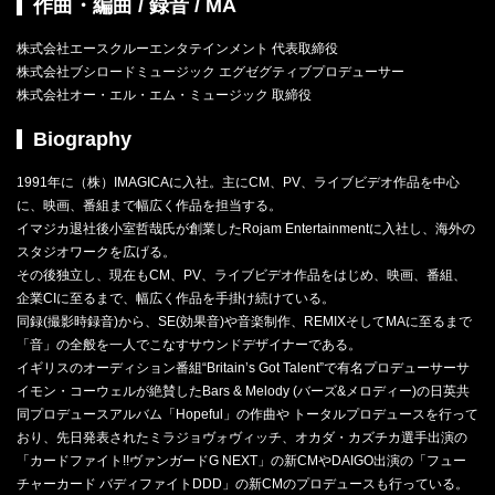
作曲・編曲 / 録音 / MA
株式会社エースクルーエンタテインメント 代表取締役
株式会社ブシロードミュージック エグゼグティブプロデューサー
株式会社オー・エル・エム・ミュージック 取締役
Biography
1991年に（株）IMAGICAに入社。主にCM、PV、ライブビデオ作品を中心
に、映画、番組まで幅広く作品を担当する。
イマジカ退社後小室哲哉氏が創業したRojam Entertainmentに入社し、海外の
スタジオワークを広げる。
その後独立し、現在もCM、PV、ライブビデオ作品をはじめ、映画、番組、
企業CIに至るまで、幅広く作品を手掛け続けている。
同録(撮影時録音)から、SE(効果音)や音楽制作、REMIXそしてMAに至るまで
「音」の全般を一人でこなすサウンドデザイナーである。
イギリスのオーディション番組“Britain’s Got Talent”で有名プロデューサーサ
イモン・コーウェルが絶賛したBars & Melody (バーズ&メロディー)の日英共
同プロデュースアルバム「Hopeful」の作曲や トータルプロデュースを行って
おり、先日発表されたミラジョヴォヴィッチ、オカダ・カズチカ選手出演の
「カードファイト!!ヴァンガードG NEXT」の新CMやDAIGO出演の「フュー
チャーカード バディファイトDDD」の新CMのプロデュースも行っている。