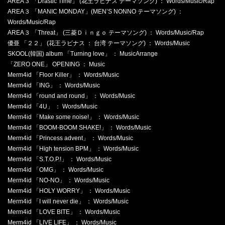
AREA３ 「Drastic Time」 (花王ラビナス テーマソング) ： Words/Music/Rap
AREA３ 「MANIC MONDAY」(MEN’S NONNO テーマソング) ：
Words/Music/Rap
AREA３ 「Threat」 (三菱Ｄｉｎｇｏ テーマソング) ： Words/Music/Rap
優亜 「２２」 (花王ラビナス ： 台湾 テーマソング) ： Words/Music
SKOOL(韓国) album 「Turning love」 ： MusicArrange
「ZERO ONE」 OPENING ： Music
Merm4id 「Floor Killer」 ： Words/Music
Merm4id 「ING」 ： Words/Music
Merm4id 「round and round」 ： Words/Music
Merm4id 「4U」 ： Words/Music
Merm4id 「Make some noise!」 ： Words/Music
Merm4id 「BOOM-BOOM SHAKE!」 ： Words/Music
Merm4id 「Princess advent」 ： Words/Music
Merm4id 「High tension BPM」 ： Words/Music
Merm4id 「S.T.O.P.!」 ： Words/Music
Merm4id 「OMG」 ： Words/Music
Merm4id 「NO-NO」 ： Words/Music
Merm4id 「HOLY WORRY」 ： Words/Music
Merm4id 「I will never die」 ： Words/Music
Merm4id 「LOVE BITE」 ： Words/Music
Merm4id 「LIVE LIFE」 ： Words/Music