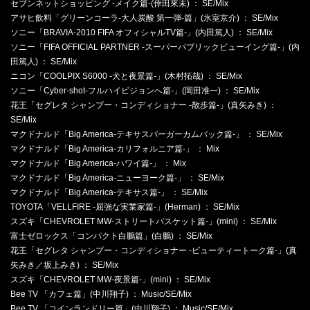
セブンネットショッピング -メイク篇-(倖田來未) ： SE/Mix
アサヒ飲料「グリーンコーラ-大人炭酸 第一弾-篇」(氷室京介) ： SE/Mix
ソニー「BRAVIA-2010 FIFA オフィシャルTV篇-」(内田篤人) ： SE/Mix
ソニー「FIFA OFFICIAL PARTNER -スーパーパブリックビューイング篇-」(内
田篤人) ： SE/Mix
ニコン「COOLPIX S6000 -犬と夜景篇-」(木村拓哉) ： SE/Mix
ソニー「Cyber-shot-フルハイビジョンへ篇-」(岡田准一) ： SE/Mix
花王「セグレタ シャンプー・コンディショナー -散歩篇-」(真矢みき) ：
SE/Mix
マクドナルド「Big America-テキサスバーガーカムバック篇-」 ： SE/Mix
マクドナルド「Big America-カリフォルニア篇-」 ： Mix
マクドナルド「Big America-ハワイ篇-」 ： Mix
マクドナルド「Big America-ニューヨーク篇-」 ： SE/Mix
マクドナルド「Big America-テキサス篇-」 ： SE/Mix
TOYOTA「VELLFIRE -屈強な実業家篇-」(Herman) ： SE/Mix
スズキ「CHEVROLET MW-ストリートバスケット篇-」(mini) ： SE/Mix
富士ゼロックス「コンパクト白鵬篇」(白鵬) ： SE/Mix
花王「セグレタ シャンプー・コンディショナー -ビューティートーク篇-」(真
矢みき／坂上みき) ： SE/Mix
スズキ「CHEVROLET MW-夜景篇-」(mini) ： SE/Mix
Bee TV 「カフェ篇」(中川翔子) ： Music/SE/Mix
Bee TV 「コインランドリー篇」(中川翔子) ： Music/SE/Mix