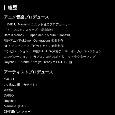
経歴
アニメ音楽プロデュース
「D4DJ」Merm4id ユニット音楽プロデューサー
「トリプルモンスターズ」楽曲制作
Bars & Melody ： Japan debut Album「Hopeful」
海外アニメPokémon Generations 楽曲制作
NHK テレビアニメ「ピカイア！」楽曲制作
コンピレーション ： 戦国BASARA 武将テーマ ボーカルコレクション
コンピレーション ： カプコン めがみめぐり キャラクターソング
Raychell ： Album「Are you ready to FIGHT」 他
アーティストプロデュース
GACKT
the GazettE（ガゼット）
河村隆一
DAIGO
Raychell
Merm4id（D4DJ）
DIVINE(らぶフォー)