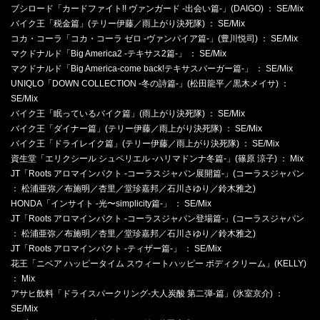
ブシロード「カードファイト!! ヴァンガード -出会い篇-」(DAIGO) ： SE/Mix
バイク王「税金篇」(テリー伊藤／雨上がり決死隊) ： SE/Mix
コカ・コーラ「コカ・コーラ ゼロ -ヴァンパイア篇-」(豊川悦司) ： SE/Mix
マクドナルド「Big America2 -テキサス2篇-」 ： SE/Mix
マクドナルド「Big America-come back!テキサスバーガー篇-」 ： SE/Mix
UNIQLO「DOWN COLLECTION -冬の詩篇-」(松田龍平／黒木メイサ) ：
SE/Mix
バイク王「眠っているバイク篇」(雨上がり決死隊) ： SE/Mix
バイク王「ダイナー篇」(テリー伊藤／雨上がり決死隊) ： SE/Mix
バイク王「ドライレイク篇」(テリー伊藤／雨上がり決死隊) ： SE/Mix
資生堂「エリクシール シュペリエル -ハリマドンナ冬篇-」(篠原 涼子) ： Mix
JT「Roots アロマインパクト -コーラスジャパン展開篇-」(コーラスジャパン
： 松浦亜弥／布施明／杏里／堂珍嘉邦／石川さゆり／鈴木雅之)
HONDA「インサイト -光〜simplicity篇-」 ： SE/Mix
JT「Roots アロマインパクト -コーラスジャパン登場篇-」(コーラスジャパン
： 松浦亜弥／布施明／杏里／堂珍嘉邦／石川さゆり／鈴木雅之)
JT「Roots アロマインパクト -ティザー篇-」 ： SE/Mix
花王「ニベア ハッピータイム スウィートハッピー ボディクリーム」(KELLY)
： Mix
アサヒ飲料「ドライスパークリング-大人炭酸 第二弾-篇」(氷室京介) ：
SE/Mix