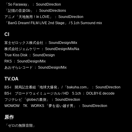
「So Faraway」 ： SoundDirection
「記憶の音楽Gb」 ： SoundDirections
アニメ「天地無用！In LOVE」 ： SoundDirection
「BanG Dream! FILM LIVE 2nd Stage」 / 5.1ch Surround mix
CI
富士ゼロックス株式会社 ： SoundDesign/Mix
株式会社ジェムケリー ： SoundDesign/Mix/Na
True Kiss Disk ： SoundDesign
RKS ： SoundDesign/Mix
あおぞらレコード ： SoundDesign/Mix
TV.OA
BS-i 開局記念番組「地球大爆発」 / 「bakuha.com」 ： SoundDirection
BS-i ブロードウェイミュージカル / HD 5.1ch ： DOLBY-E decode
フジテレビ 「globeの裏側」 ： SoundDirection
WOWOW TK WORKS 「夢を追い越す男」 ： SoundDirection
原作
「ゼロの無限音階」