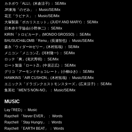
カネボウ「ALLI」(米倉涼子) ： SE/Mix
JR東海「のぞみ」 ： Music/SE/Mix
花王「ラビナス」 ： Music/SE/Mix
大塚製薬「ポカリスエット」(JUDY AND MARY) ： SE/Mix
日本赤十字協会(小野伸二) ： SE/Mix
KIRIN「トロピカーナ」(MONDO GROSSO) ： SE/Mix
BAUSUCH&LOMB「Renu」(長瀬智也) ： Music/SE/Mix
森永「ウィダーinゼリー」(木村拓哉) ： SE/Mix
メニコン「メニコンZ」(河村隆一) ： SE/Mix
ロッテ「爽」(滝沢秀明) ： SE/Mix
ロート製薬「ロートZi」(中居正広) ： SE/Mix
グリコ「アーモンドチョコレート」(小柳ゆき) ： SE/Mix
HAWKINS「AIR CUSHON」(木村拓哉) ： Music/SE/Mix
エニックス「ドラゴンクエストモンスターズ」(広末涼子) ： SE/Mix
集英社「MEN’S NON-NO」 ： Music/SE/Mix
MUSIC
Lay ｢RED｣ ： Music
Raychell 「Never EVER」 ： Words
Raychell 「Stay Hungry」 ： Words
Raychell 「EARTH BEAT」 ： Words