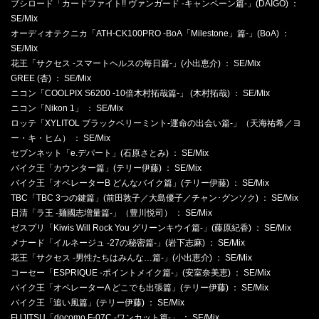
ブシロード「カードファイト!! ヴァンガード -キャンペーン篇-」(DAIGO) ：
SE/Mix
オーディオテクニカ「ATH-CK100PRO -BoA「Milestone」篇-」(BoA) ：
SE/Mix
花王「サクセス -スマートヘルスの毎日篇-」(小出恵介) ： SE/Mix
GREE (杏) ： SE/Mix
ニコン「COOLPIX S6200 -10倍木村拓哉篇-」 (木村拓哉) ： SE/Mix
ニコン「Nikon 1」 ： SE/Mix
ロッテ「XYLITOL ブラックベリーミント-運命の出会い篇-」（天海祐希／ヨ
ー・キ・ヒム） ： SE/Mix
セブンネット「e.デパート」(石原さとみ) ： SE/Mix
バイク王「カウンター篇」(テリー伊藤) ： SE/Mix
バイク王「オペレーターB どんなバイク篇」(テリー伊藤) ： SE/Mix
TBC「TBC 3つの鍵篇」(前田敦子／大島優子／チャン･グンソク) ： SE/Mix
日清「ラ王 -麺國志増量篇-」（豊川悦司） ： SE/Mix
ゼスプリ「Kiwis Will Rock You グリーンキウイ篇-」(藤原紀香) ： SE/Mix
メナード「イルネージュ -27の秘密篇-」(岩下志麻) ： SE/Mix
花王「サクセス -男性たちはみんな…篇-」(小出恵介) ： SE/Mix
コーセー「ESPRIQUE -ポイントメイク篇-」(安室奈美恵) ： SE/Mix
バイク王「オペレーターA どこでも出張篇」(テリー伊藤) ： SE/Mix
バイク王「追い風篇」(テリー伊藤) ： SE/Mix
FUJITSU「docomo F-07C -ワンカット篇-」 ： SE/Mix