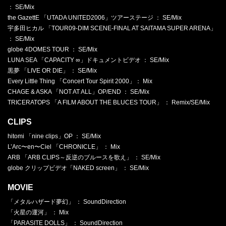
： SE/Mix
the GazettE 「UTADA UNITED2006」ツアーステージ ： SE/Mix
宇多田ヒカル 「TOUR09-DIM SCENE-FINAL AT SAITAMA SUPER ARENA」
： SE/Mix
globe 4DOMES TOUR ： SE/Mix
LUNA SEA 「CAPACITY ∞」ドキュメントビデオ ： SE/Mix
黒夢 「LIVE OR DIE」 ： SE/Mix
Every Little Thing 「Concert Tour Spirit 2000」： Mix
CHAGE & ASKA 「NOT AT ALL」OP/END ： SE/Mix
TRICERATOPS 「A FILM ABOUT THE BLUCES TOUR」 ： Remix/SE/Mix
CLIPS
hitomi 「nine clips」OP ： SE/Mix
L’Arc〜en〜Ciel 「CHRONICLE」 ： Mix
ARB 「ARB CLIPS～反逆のブルースを歌え」 ： SE/Mix
globe クリップビデオ「NAKED screen」 ： SE/Mix
MOVIE
「メタルハザード夢幻」 ： SoundDirection
「火星の運河」 ： Mix
「PARASITE DOLLS」 ： SoundDirection