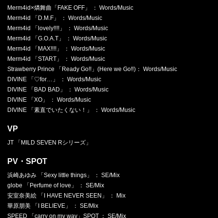
Merm4id×燐舞曲「FAKE OFF」 ： Words/Music
Merm4id 「D.M.F」 ： Words/Music
Merm4id 「lovely!!!!」 ： Words/Music
Merm4id 「G.O.A.T」 ： Words/Music
Merm4id 「MAX!!!!」 ： Words/Music
Merm4id 「START」 ： Words/Music
Strawberry Prince 「Ready Go!!」(Here we Go‼︎)： Words/Music
DIVINE 「♡for…」 ： Words/Music
DIVINE 「BAD BAD」 ： Words/Music
DIVINE 「XO」 ： Words/Music
DIVINE 「素直でいたくない！」 ： Words/Music
VP
JT 「MILD SEVEN Rシリーズ」
PV・SPOT
浜崎あゆみ 「Sexy little things」 ： SE/Mix
globe 「Perfume of love」 ： SE/Mix
安室奈美絵 「I HAVE NEVER SEEN」 ： Mix
華原朋美 「I BELIEVE」 ： SE/Mix
SPEED 「carry on my way」SPOT ： SE/Mix