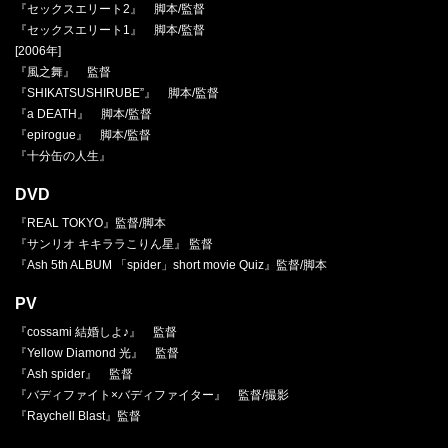
『セックスエリート2』 脚本/監督
『セックスエリート1』 脚本/監督
[2006年]
『風之舞』 監督
『SHIKATSUSHIRUBE”』 脚本/監督
『a DEATH』 脚本/監督
『epirogue』 脚本/監督
『十分缶の人生』
DVD
『REAL TOKYO』監督/脚本
『サンリオ キキララこりん星』 監督
『Ash 5th ALBUM 「spider」short movie Quiz』監督/脚本
PV
『cossami 結婚しよ♪』 監督
『Yellow Diamond 光』 監督
『Ash spider』 監督
『バディファイト×バディファイター』 監督/撮影
『Raychell Blast』監督