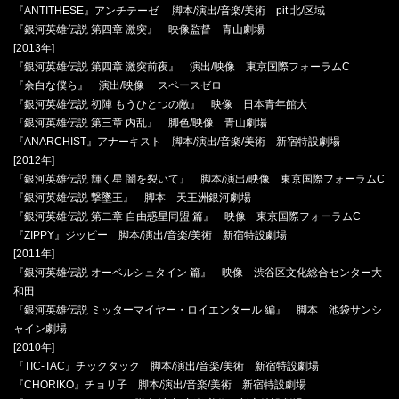
『ANTITHESE』アンチテーゼ 脚本/演出/音楽/美術 pit 北/区域
『銀河英雄伝説 第四章 激突』 映像監督 青山劇場
[2013年]
『銀河英雄伝説 第四章 激突前夜』 演出/映像 東京国際フォーラムC
『余白な僕ら』 演出/映像 スペースゼロ
『銀河英雄伝説 初陣 もうひとつの敵』 映像 日本青年館大
『銀河英雄伝説 第三章 内乱』 脚色/映像 青山劇場
『ANARCHIST』アナーキスト 脚本/演出/音楽/美術 新宿特設劇場
[2012年]
『銀河英雄伝説 輝く星 闇を裂いて』 脚本/演出/映像 東京国際フォーラムC
『銀河英雄伝説 撃墜王』 脚本 天王洲銀河劇場
『銀河英雄伝説 第二章 自由惑星同盟 篇』 映像 東京国際フォーラムC
『ZIPPY』ジッピー 脚本/演出/音楽/美術 新宿特設劇場
[2011年]
『銀河英雄伝説 オーベルシュタイン 篇』 映像 渋谷区文化総合センター大
和田
『銀河英雄伝説 ミッターマイヤー・ロイエンタール 編』 脚本 池袋サンシ
ャイン劇場
[2010年]
『TIC-TAC』チックタック 脚本/演出/音楽/美術 新宿特設劇場
『CHORIKO』チョリ子 脚本/演出/音楽/美術 新宿特設劇場