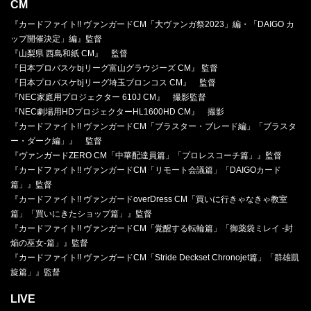
CM
『カードファイト!! ヴァンガードCM「大ヴァンガ祭2023」編・「DAIGO カ
ップ開催決定」編』監督
『山梨県 西島和紙 CM』 監督
『日本プロバスケbjリーグ富山グラウジーズ CM』 監督
『日本プロバスケbjリーグ埼玉ブロンコス CM』 監督
『NEC家庭用プロジェクター 610J CM』 撮影監督
『NEC劇場用HDプロジェクターHL1600HD CM』 撮影
『カードファイト!! ヴァンガードCM「ブラスター・ブレード編」「ブラスタ
ー・ダーク編」』 監督
『ヴァンガードZERO CM「中華配達員篇」「プロレスコーチ篇」』監督
『カードファイト!! ヴァンガードCM「リモート会議篇」「DAIGOカード
篇」』監督
『カードファイト!! ヴァンガードoverDress CM「買いに行きゃなきゃ教室
篇」「買いにきたショップ篇」』監督
『カードファイト!! ヴァンガードCM「覚醒する転輪篇」「御薬袋ミレイ -封
焔の巫女-篇」』監督
『カードファイト!! ヴァンガードCM「Stride Deckset Chronojet篇」「群雄凱
旋篇」』監督
LIVE