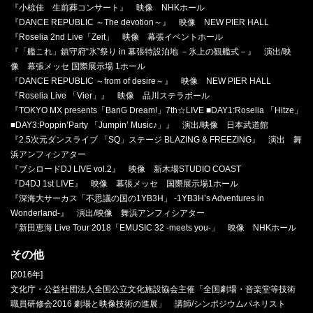
『小椋佳 生前葬コンサート』 映像 NHKホール
『DANCE REPUBLIC ～The devotion～』 映像 NEW PIER HALL
『Roselia 2nd Live「Zeit」 映像 幕張イベントホール
『「艦これ」鎮守府“氷”祭り in 幕張特設泊地 －氷上の観艦式－』 演出/映
像 幕張メッセ 国際展示場 1ホール
『DANCE REPUBLIC ～from of desire～』 映像 NEW PIER HALL
『Roselia Live 「Vier」』 映像 品川ステラボール
『TOKYO MX presents「BanG Dream!」7th☆LIVE ■DAY1:Roselia 「Hitze」
■DAY3:Poppin’Party 「Jumpin’ Music♪」』 演出/映像 日本武道館
『2.5次元ダンスライブ 「SQ」ステージ BLAZING & FREEZING』 演出 舞
浜アンフィシアター
『ブシロードDJ LIVE vol.2』 映像 新木場STUDIO COAST
『D4DJ 1st LIVE』 映像 幕張メッセ 国際展示場1ホール
『深海大サーカス「不思議の国の1YB3H」 -1YB3H’s Adventures in
Wonderland-』 演出/映像 舞浜アンフィシアター
『新田恵海 Live Tour 2018「EMUSIC 32 -meets you-」 映像 NHKホール
その他
[2016年]
文化庁・公益社団法人全国公立文化施設協会主催「全国劇場・音楽堂等技術
職員研修会2016 劇場と映像技術の進展」 講師/シンポジウムパネリスト