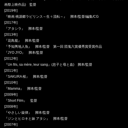
画祭上映作品) 監督
[2019年]
『映画 桃源郷ラビリンス～生々流転～』 脚本/監督/編集/CG
[2017年]
『アタシラ』 脚本/監督
[2013年]
『花鳥籠』 脚本/監督
『予知輿地人魚』 脚本/監督 第一回 団鬼六賞優秀賞受賞作品
『JYO JYO』 脚本/監督
[2012年]
『Un fils, sa mère, leur sang』(息子と母と血) 脚本/監督
[2011年]
『SAKURA 桜』 脚本/監督
[2010年]
『Mamma』 脚本/監督
[2009年]
『Short Film』 監督
[2008年]
『やさしい旋律』 脚本/監督
『ジンとヒロキと妹 アタシ』 脚本/監督
[2007年]