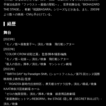
手塚治虫原作『ファウスト～最後の聖戦～』、世界初舞台化『BIOHAZARD
THE STAGE』、斬劇『戦国BASARA』シリーズなどがある。また、2003年
より数々の映画・CMも手がけている。
経歴
舞台
[2023年]
『モノノ怪〜座敷童子〜』演出／映像 飛行船シアター
[2022年]
『COLOR CROW 緋彩之翼』 監督/脚本/撮影/編集
『モノノ怪～化猫～』演出／映像 飛行船シアター
『殺人の告白』脚本／演出／映像 サンシャイン劇場
[2021年]
『”BIRTH DAY” by Paradigm Shift』(ショートフィルム／第75 回カンヌ国際
映画祭上映作品) 監督
『「ROAD59-新時代任侠特区-」摩天楼ヨザクラ抗争』演出／構成／映像
KAAT神奈川芸術劇場 ホール
『ゼロの無限音階』 演出／脚本／映像 銀座博品館劇場
『家庭教師ヒットマンREBORN!』the STAGE -隠し弾（SECRET BULLET）-
演出／映像