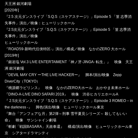
天王洲 銀河劇場
[2020年]
『2.5 次元ダンスライブ「S.Q.S（スケアステージ）」Episode 5 「篁 志季消
失事件」演出／映像：ヒューリックホール
『2.5次元ダンスライブ「S.Q.S（スケアステージ）」Episode 5 「篁 志季消
失事件」演出／映像
ヒューリックホール
『ROAD59-新時代任侠特区-』演出／構成／映像 なかのZERO 大ホール
[2019年]
『銀岩塩 Vol.3 LIVE ENTERTAIMENT「神ノ牙-JINGA- 転生」』 映像 天王
洲 銀河劇場
『DEVIL MAY CRY ーTHE LIVE HACKERー』 脚本/演出/映像 Zepp
DiverCity（TOKYO）
『桃源郷ラビリンス』 映像 なかのZERO大ホール おかやま未来ホール
『DINO-A-LIVE DINO SAFARI 2019』 映像 渋谷ヒカリエホールA
『 2.5次元ダンスライブ「S.Q.S（スケアステージ）」Episode 3 ROMEO – in
the darkness -』 脚色/演出/映像 ヒューリックホール東京
『舞台「アンフェアな月」第2弾～刑事 雪平夏見シリーズ～ 殺してもいい
命』 映像 サンシャイン劇場
『斬劇「戦国BASARA」天政奉還』 構成/演出/映像 ヒューリックホール東
京 シアタードラマシティ