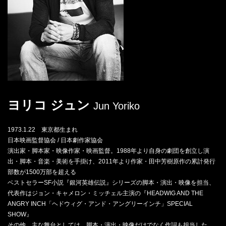
ヨリコ ジュン
Jun Yoriko
1973.1.22 東京都生まれ
日本映画監督協会 / 日本劇作家協会
演出家・脚本家・映像作家・映画監督。1988年より自身の劇団を創立し演
出・脚本・音楽・美術を手掛け、2011年より作家・田中芳樹原作の累計発行
部数が1500万部を超える
ベストセラーSF小説『銀河英雄伝説』シリーズの脚本・演出・映像を担当、
代表作はジョン・キャメロン・ミッチェル主演の『HEADWIG AND THE
ANGRY INCH「ヘドウィグ・アンド・アングリーインチ」SPECIAL
SHOW』
その他、主な舞台としては、脚本・演出・映像だけでなく作詞も担当した、