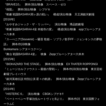
『BRAVE10』 脚本/演出/映像 スペース・ゼロ
『桜龍』 脚本/演出/映像 シブゲキ
『斬劇 戦国BASARA 関ヶ原の戦い』 構成/演出/映像 天王洲銀河劇場
[2016年]
『おやすみジャック・ザ・リッパー』 演出/映像 博品館劇場
『斬劇 戦国BASARAA 4皇 本能寺の変』 構成/演出/映像 eppブルーシアタ
ー六本木
『ス―べニア(Souvenir) ～騒音 歌姫～ ソプラノ歌手FF・ジェンキンスの夢物
語』 脚本/作詞/映像
Bunkamura シアターコクーン
『舞台 戦国BASARA 4皇』 映像 Zeppブルーシアター六本木
[2015年]
『BIOHAZARD THE STAGE』 脚本/演出/映像 EX THATER ROPPONGI
『ミュージカルファウスト～最後の聖戦～』 脚本/作詞/演出/映像 東京芸術
劇場プレイハウス
『銀河英雄伝説 特別公演 星々の軌跡』 脚本/演出/映像 Zeppブルーシアタ
ー六本木
[2014年]
『HISTERIC 6』 演出/映像 CBGKシブゲキ!!
『ベートーベン〜手塚治虫ルートヴィヒBより』 脚本/作詞 東京国際フォ
ーラムC