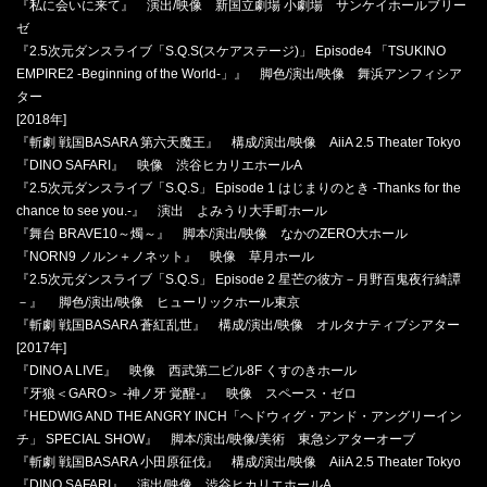
『私に会いに来て』 演出/映像 新国立劇場 小劇場 サンケイホールブリー
ゼ
『2.5次元ダンスライブ「S.Q.S(スケアステージ)」 Episode4 「TSUKINO
EMPIRE2 -Beginning of the World-」』 脚色/演出/映像 舞浜アンフィシア
ター
[2018年]
『斬劇 戦国BASARA 第六天魔王』 構成/演出/映像 AiiA 2.5 Theater Tokyo
『DINO SAFARI』 映像 渋谷ヒカリエホールA
『2.5次元ダンスライブ「S.Q.S」 Episode 1 はじまりのとき -Thanks for the
chance to see you.-』 演出 よみうり大手町ホール
『舞台 BRAVE10～燭～』 脚本/演出/映像 なかのZERO大ホール
『NORN9 ノルン＋ノネット』 映像 草月ホール
『2.5次元ダンスライブ「S.Q.S」 Episode 2 星芒の彼方－月野百鬼夜行綺譚
－』 脚色/演出/映像 ヒューリックホール東京
『斬劇 戦国BASARA 蒼紅乱世』 構成/演出/映像 オルタナティブシアター
[2017年]
『DINO A LIVE』 映像 西武第二ビル8F くすのきホール
『牙狼＜GARO＞ -神ノ牙 覚醒-』 映像 スペース・ゼロ
『HEDWIG AND THE ANGRY INCH「ヘドウィグ・アンド・アングリーイン
チ」 SPECIAL SHOW』 脚本/演出/映像/美術 東急シアターオーブ
『斬劇 戦国BASARA 小田原征伐』 構成/演出/映像 AiiA 2.5 Theater Tokyo
『DINO SAFARI』 演出/映像 渋谷ヒカリエホールA