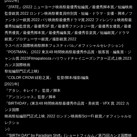
[2022年]
『2FATE』(2022 ニューヨーク映画祭最優秀短編賞／最優秀脚本賞／短編映画
監督銀賞.2022 ロンドン映画祭審査員特別賞・短編・ドラマ・女優・脚本／フ
ァンタジー銀賞.2022 パリ映画祭最優秀ドラマ賞.2022 フィレンツェ映画祭最
優秀短編監督賞／最優秀SF 賞／最優秀ファンタジー賞／最優秀女優賞／最優
秀男優賞／最優秀脚本賞／最優秀編集賞／最優秀音楽賞／短編銀賞／ドラマ
銀賞／プロデューサー銀賞／撮影銀賞.2022
ラスベガス国際映画祭脚本フェスティバル／オフィシャルセレクション)
『POSTMAN』 (2022 東京48 時間映画祭最優秀作品賞・観客賞・編集賞・ジ
ャンル賞.2023Filmapalooza ハリウッドチャイニーズシアター正式上映.2023
カンヌ国際映画
祭短編部門正式上映)
『COLOR CROW 緋彩之翼』 監督/脚本/撮影/編集
[2021年]
『アタシ、キレイ？』 監督／脚本
『アンコンシャス』監督／脚本
『BIRTHDAY』(東京48 時間映画祭最優秀作品賞・美術賞・VFX 賞. 2022 カ
ンヌ国際
映画祭短編部門正式上映. 2022 ロンドン映画祭SciーFi 銀賞／オフィシャルセ
レクショ
ン)
『”BIRTH DAY” by Paradigm Shift』(ショートフィルム／第75回カンヌ国際映