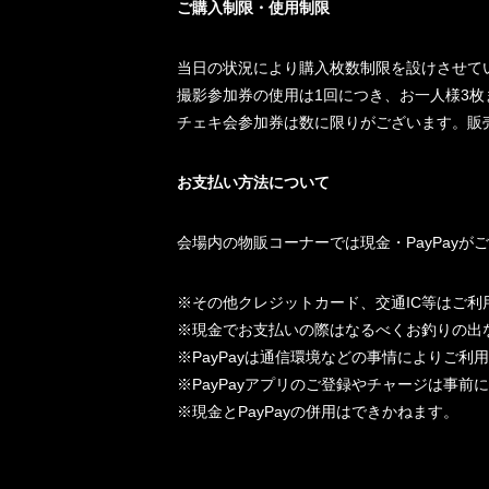
ご購入制限・使用制限
当日の状況により購入枚数制限を設けさせて
撮影参加券の使用は1回につき、お一人様3
チェキ会参加券は数に限りがございます。販
お支払い方法について
会場内の物販コーナーでは現金・PayPayが
※その他クレジットカード、交通IC等はご
※現金でお支払いの際はなるべくお釣りの出
※PayPayは通信環境などの事情によりご
※PayPayアプリのご登録やチャージは事
※現金とPayPayの併用はできかねます。