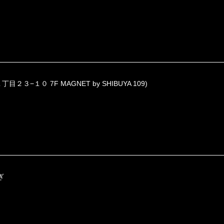
目２３−１０ 7F MAGNET by SHIBUYA 109)
ぎ